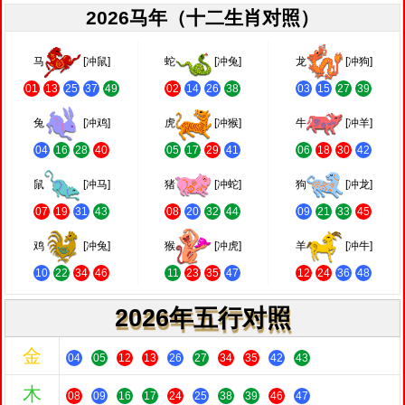
2026马年（十二生肖对照）
马
[冲鼠]
蛇
[冲兔]
龙
[冲狗]
01
13
25
37
49
02
14
26
38
03
15
27
39
兔
[冲鸡]
虎
[冲猴]
牛
[冲羊]
04
16
28
40
05
17
29
41
06
18
30
42
鼠
[冲马]
猪
[冲蛇]
狗
[冲龙]
07
19
31
43
08
20
32
44
09
21
33
45
鸡
[冲兔]
猴
[冲虎]
羊
[冲牛]
10
22
34
46
11
23
35
47
12
24
36
48
2026年五行对照
金
04
05
12
13
26
27
34
35
42
43
木
08
09
16
17
24
25
38
39
46
47