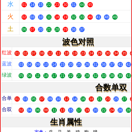
水
01
14
15
22
23
30
31
44
45
火
02
03
10
11
18
19
32
33
40
41
48
49
土
06
07
20
21
28
29
36
37
波色对照
红波
01
02
07
08
12
13
18
19
23
24
29
30
34
35
蓝波
03
04
09
10
14
15
20
25
26
31
36
37
41
42
绿波
05
06
11
16
17
21
22
27
28
32
33
38
39
43
合数单双
合单
01
03
05
07
09
10
12
14
16
18
21
23
25
27
合双
02
04
06
08
11
13
15
17
19
20
22
24
26
28
生肖属性
家禽：
牛、马、羊、鸡、狗、猪