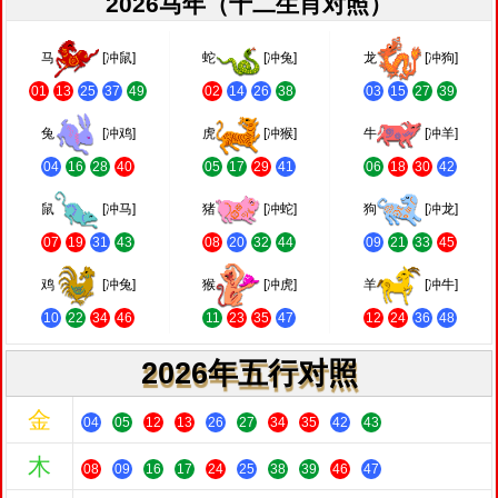
2026马年（十二生肖对照）
马
[冲鼠]
蛇
[冲兔]
龙
[冲狗]
01
13
25
37
49
02
14
26
38
03
15
27
39
兔
[冲鸡]
虎
[冲猴]
牛
[冲羊]
04
16
28
40
05
17
29
41
06
18
30
42
鼠
[冲马]
猪
[冲蛇]
狗
[冲龙]
07
19
31
43
08
20
32
44
09
21
33
45
鸡
[冲兔]
猴
[冲虎]
羊
[冲牛]
10
22
34
46
11
23
35
47
12
24
36
48
2026年五行对照
金
04
05
12
13
26
27
34
35
42
43
木
08
09
16
17
24
25
38
39
46
47