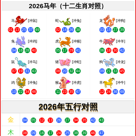
2026马年（十二生肖对照）
马
[冲鼠]
蛇
[冲兔]
龙
[冲狗]
01
13
25
37
49
02
14
26
38
03
15
27
39
兔
[冲鸡]
虎
[冲猴]
牛
[冲羊]
04
16
28
40
05
17
29
41
06
18
30
42
鼠
[冲马]
猪
[冲蛇]
狗
[冲龙]
07
19
31
43
08
20
32
44
09
21
33
45
鸡
[冲兔]
猴
[冲虎]
羊
[冲牛]
10
22
34
46
11
23
35
47
12
24
36
48
2026年五行对照
金
04
05
12
13
26
27
34
35
42
43
木
08
09
16
17
24
25
38
39
46
47