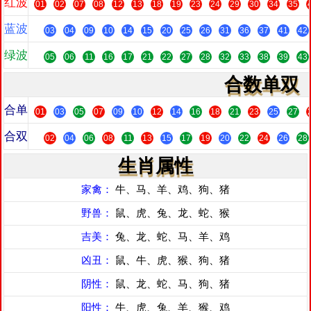
红波
01
02
07
08
12
13
18
19
23
24
29
30
34
35
蓝波
03
04
09
10
14
15
20
25
26
31
36
37
41
42
绿波
05
06
11
16
17
21
22
27
28
32
33
38
39
43
合数单双
合单
01
03
05
07
09
10
12
14
16
18
21
23
25
27
合双
02
04
06
08
11
13
15
17
19
20
22
24
26
28
生肖属性
家禽：
牛、马、羊、鸡、狗、猪
野兽：
鼠、虎、兔、龙、蛇、猴
吉美：
兔、龙、蛇、马、羊、鸡
凶丑：
鼠、牛、虎、猴、狗、猪
阴性：
鼠、龙、蛇、马、狗、猪
阳性：
牛、虎、兔、羊、猴、鸡