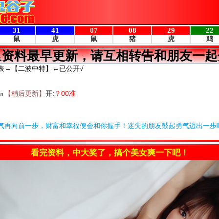
里资料最早更新，请互相转告和朋友一起
表→【二波中特】←已公开√
㏑
【稍后更新】
开:
？00准
气再向前一步，财富和幸福便会和你握手！迷失的朋友鼓起勇气迈出一步
看完资料，中大奖了，搞个美女爽一下吧！