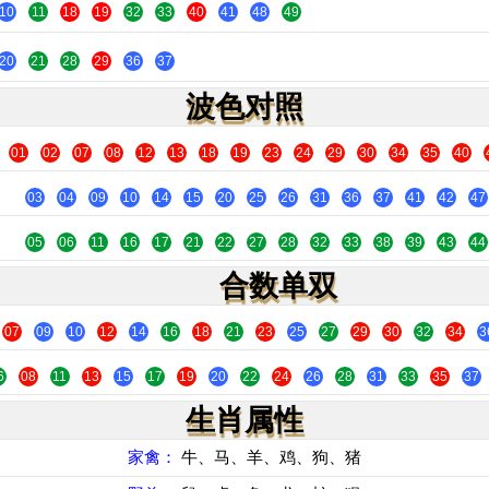
10
11
18
19
32
33
40
41
48
49
20
21
28
29
36
37
波色对照
01
02
07
08
12
13
18
19
23
24
29
30
34
35
40
03
04
09
10
14
15
20
25
26
31
36
37
41
42
47
05
06
11
16
17
21
22
27
28
32
33
38
39
43
44
合数单双
07
09
10
12
14
16
18
21
23
25
27
29
30
32
34
3
6
08
11
13
15
17
19
20
22
24
26
28
31
33
35
37
生肖属性
家禽：
牛、马、羊、鸡、狗、猪