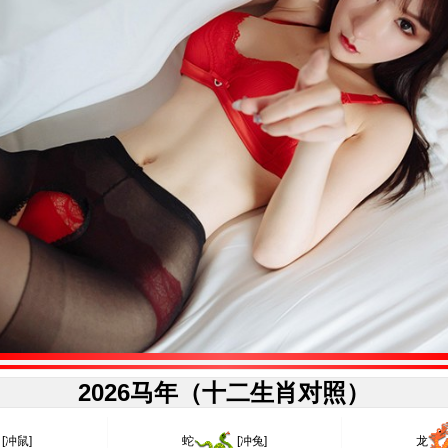
2026马年（十二生肖对照）
[冲鼠]
蛇
[冲兔]
龙