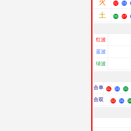
火
02
03
土
06
07
红波
蓝波
绿波
合单
01
03
05
合双
02
04
0