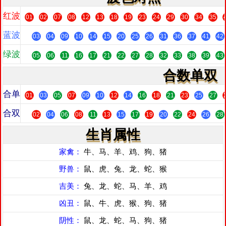
红波
01
02
07
08
12
13
18
19
23
24
29
30
34
35
蓝波
03
04
09
10
14
15
20
25
26
31
36
37
41
42
绿波
05
06
11
16
17
21
22
27
28
32
33
38
39
43
合数单双
合单
01
03
05
07
09
10
12
14
16
18
21
23
25
27
合双
02
04
06
08
11
13
15
17
19
20
22
24
26
28
生肖属性
家禽：
牛、马、羊、鸡、狗、猪
野兽：
鼠、虎、兔、龙、蛇、猴
吉美：
兔、龙、蛇、马、羊、鸡
凶丑：
鼠、牛、虎、猴、狗、猪
阴性：
鼠、龙、蛇、马、狗、猪