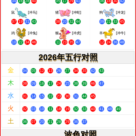
04
16
28
40
05
17
29
41
06
18
30
42
鼠
[冲马]
猪
[冲蛇]
狗
[冲龙]
07
19
31
43
08
20
32
44
09
21
33
45
鸡
[冲兔]
猴
[冲虎]
羊
[冲牛]
10
22
34
46
11
23
35
47
12
24
36
48
2026年五行对照
金
04
05
12
13
26
27
34
35
42
43
木
08
09
16
17
24
25
38
39
46
47
水
01
14
15
22
23
30
31
44
45
火
02
03
10
11
18
19
32
33
40
41
48
49
土
06
07
20
21
28
29
36
37
波色对照