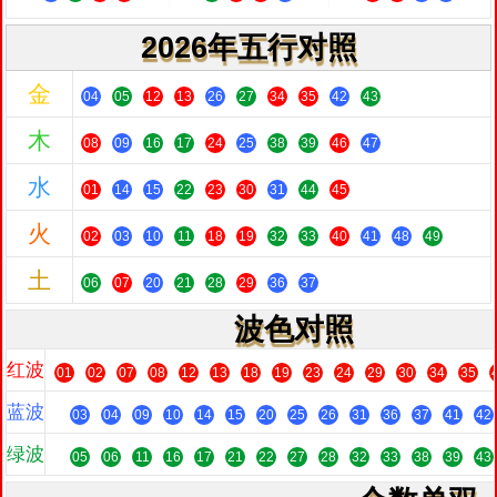
2026年五行对照
金
04
05
12
13
26
27
34
35
42
43
木
08
09
16
17
24
25
38
39
46
47
水
01
14
15
22
23
30
31
44
45
火
02
03
10
11
18
19
32
33
40
41
48
49
土
06
07
20
21
28
29
36
37
波色对照
红波
01
02
07
08
12
13
18
19
23
24
29
30
34
35
蓝波
03
04
09
10
14
15
20
25
26
31
36
37
41
42
绿波
05
06
11
16
17
21
22
27
28
32
33
38
39
43