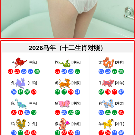
2026马年（十二生肖对照）
马
[冲鼠]
蛇
[冲兔]
龙
[冲狗]
01
13
25
37
49
02
14
26
38
03
15
27
39
兔
[冲鸡]
虎
[冲猴]
牛
[冲羊]
04
16
28
40
05
17
29
41
06
18
30
42
鼠
[冲马]
猪
[冲蛇]
狗
[冲龙]
07
19
31
43
08
20
32
44
09
21
33
45
鸡
[冲兔]
猴
[冲虎]
羊
[冲牛]
10
22
34
46
11
23
35
47
12
24
36
48