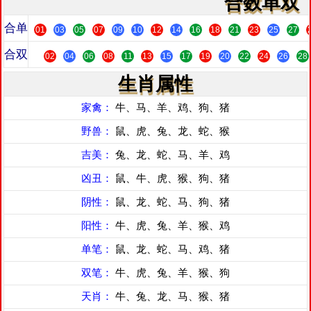
合数单双
合单
01
03
05
07
09
10
12
14
16
18
21
23
25
27
合双
02
04
06
08
11
13
15
17
19
20
22
24
26
28
生肖属性
家禽：
牛、马、羊、鸡、狗、猪
野兽：
鼠、虎、兔、龙、蛇、猴
吉美：
兔、龙、蛇、马、羊、鸡
凶丑：
鼠、牛、虎、猴、狗、猪
阴性：
鼠、龙、蛇、马、狗、猪
阳性：
牛、虎、兔、羊、猴、鸡
单笔：
鼠、龙、蛇、马、鸡、猪
双笔：
牛、虎、兔、羊、猴、狗
天肖：
牛、兔、龙、马、猴、猪