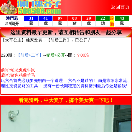
返回首页
这里资料最早更新，请互相转告和朋友一起分享
【太平公主】独家发表→【前后二肖】←已公开√
220期：
【前后+二肖】
--
稍后+公开
--開：
？00准
前肖:蛇龙兔虎牛鼠
后肖:猪狗鸡猴羊马
玩六合首先必须要先明白一个道理 ：六合不是赌的！ 而是靠细水常流、
理性投资发财的工具！ 没有一份长期稳定的资料赌到最后你还是输钱!
看完资料，中大奖了，搞个美女爽一下吧！