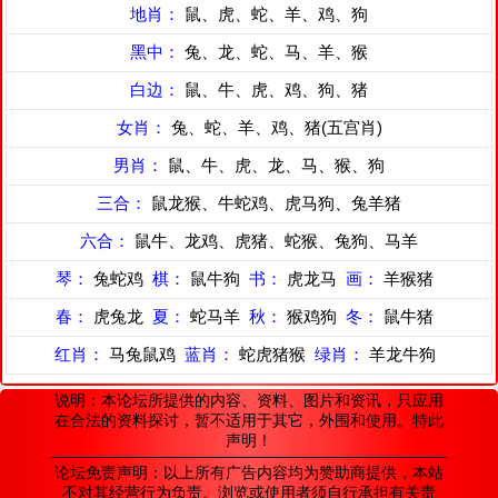
地肖：
鼠、虎、蛇、羊、鸡、狗
黑中：
兔、龙、蛇、马、羊、猴
白边：
鼠、牛、虎、鸡、狗、猪
女肖：
兔、蛇、羊、鸡、猪(五宫肖)
男肖：
鼠、牛、虎、龙、马、猴、狗
三合：
鼠龙猴、牛蛇鸡、虎马狗、兔羊猪
六合：
鼠牛、龙鸡、虎猪、蛇猴、兔狗、马羊
琴：
兔蛇鸡
棋：
鼠牛狗
书：
虎龙马
画：
羊猴猪
春：
虎兔龙
夏：
蛇马羊
秋：
猴鸡狗
冬：
鼠牛猪
红肖：
马兔鼠鸡
蓝肖：
蛇虎猪猴
绿肖：
羊龙牛狗
说明：本论坛所提供的内容、资料、图片和资讯，只应用
在合法的资料探讨，暂不适用于其它，外围和使用。特此
声明！
论坛免责声明：以上所有广告内容均为赞助商提供，本站
不对其经营行为负责。浏览或使用者须自行承担有关责