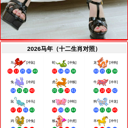
2026马年（十二生肖对照）
马
[冲鼠]
蛇
[冲兔]
龙
[冲狗]
01
13
25
37
49
02
14
26
38
03
15
27
39
兔
[冲鸡]
虎
[冲猴]
牛
[冲羊]
04
16
28
40
05
17
29
41
06
18
30
42
鼠
[冲马]
猪
[冲蛇]
狗
[冲龙]
07
19
31
43
08
20
32
44
09
21
33
45
鸡
[冲兔]
猴
[冲虎]
羊
[冲牛]