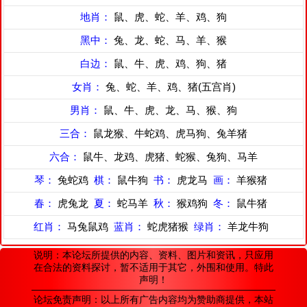
地肖：
鼠、虎、蛇、羊、鸡、狗
黑中：
兔、龙、蛇、马、羊、猴
白边：
鼠、牛、虎、鸡、狗、猪
女肖：
兔、蛇、羊、鸡、猪(五宫肖)
男肖：
鼠、牛、虎、龙、马、猴、狗
三合：
鼠龙猴、牛蛇鸡、虎马狗、兔羊猪
六合：
鼠牛、龙鸡、虎猪、蛇猴、兔狗、马羊
琴：
兔蛇鸡
棋：
鼠牛狗
书：
虎龙马
画：
羊猴猪
春：
虎兔龙
夏：
蛇马羊
秋：
猴鸡狗
冬：
鼠牛猪
红肖：
马兔鼠鸡
蓝肖：
蛇虎猪猴
绿肖：
羊龙牛狗
说明：本论坛所提供的内容、资料、图片和资讯，只应用
在合法的资料探讨，暂不适用于其它，外围和使用。特此
声明！
论坛免责声明：以上所有广告内容均为赞助商提供，本站