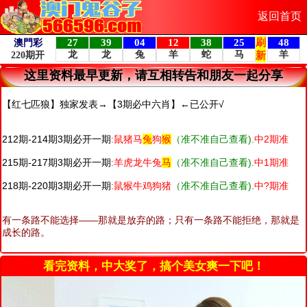
返回首页
这里资料最早更新，请互相转告和朋友一起分享
【红七匹狼】独家发表→【3期必中六肖】←已公开√
212期-214期3期必开一期
:鼠猪马
兔
狗
猴
（准不准自己查看).
中2期准
215期-217期3期必开一期
:羊虎龙牛兔
马
（准不准自己查看).
中1期准
218期-220期3期必开一期
:鼠猴牛鸡狗猪
（准不准自己查看).
中?期准
有一条路不能选择——那就是放弃的路；只有一条路不能拒绝，那就是
成长的路。
看完资料，中大奖了，搞个美女爽一下吧！