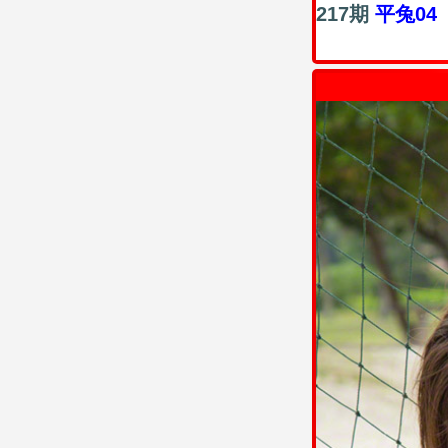
217期
平兔04