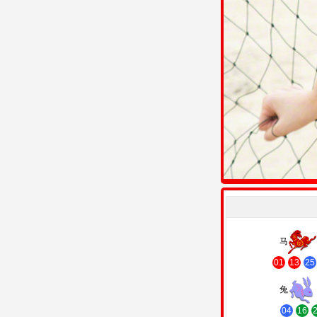
马
01
13
25
兔
04
16