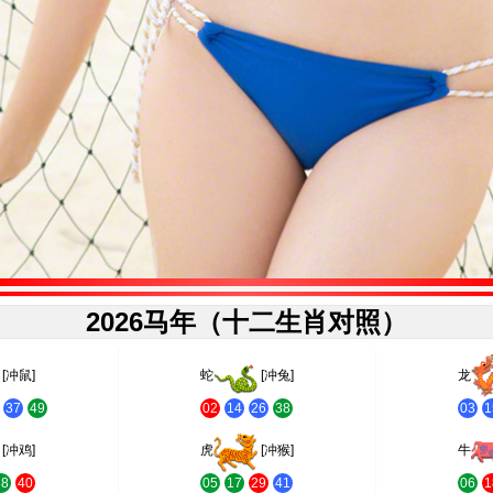
2026马年（十二生肖对照）
[冲鼠]
蛇
[冲兔]
龙
37
49
02
14
26
38
03
1
[冲鸡]
虎
[冲猴]
牛
28
40
05
17
29
41
06
1