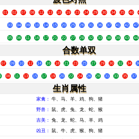
01
02
07
08
12
13
18
19
23
24
29
30
34
35
40
03
04
09
10
14
15
20
25
26
31
36
37
41
42
47
05
06
11
16
17
21
22
27
28
32
33
38
39
43
44
合数单双
07
09
10
12
14
16
18
21
23
25
27
29
30
32
34
3
6
08
11
13
15
17
19
20
22
24
26
28
31
33
35
37
生肖属性
家禽：
牛、马、羊、鸡、狗、猪
野兽：
鼠、虎、兔、龙、蛇、猴
吉美：
兔、龙、蛇、马、羊、鸡
凶丑：
鼠、牛、虎、猴、狗、猪