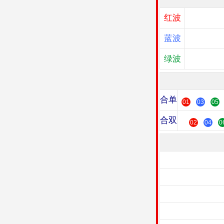
红波
蓝波
绿波
合单
01
03
05
合双
02
04
0