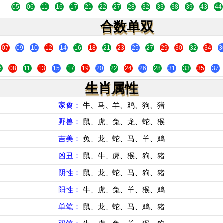
05
06
11
16
17
21
22
27
28
32
33
38
39
43
44
合数单双
07
09
10
12
14
16
18
21
23
25
27
29
30
32
34
3
6
08
11
13
15
17
19
20
22
24
26
28
31
33
35
37
生肖属性
家禽：
牛、马、羊、鸡、狗、猪
野兽：
鼠、虎、兔、龙、蛇、猴
吉美：
兔、龙、蛇、马、羊、鸡
凶丑：
鼠、牛、虎、猴、狗、猪
阴性：
鼠、龙、蛇、马、狗、猪
阳性：
牛、虎、兔、羊、猴、鸡
单笔：
鼠、龙、蛇、马、鸡、猪