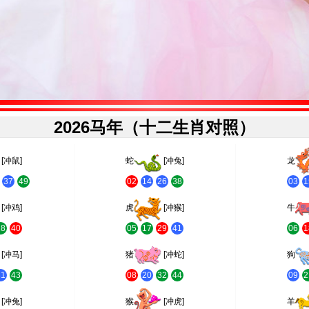
2026马年（十二生肖对照）
[冲鼠]
蛇
[冲兔]
龙
37
49
02
14
26
38
03
1
[冲鸡]
虎
[冲猴]
牛
28
40
05
17
29
41
06
1
[冲马]
猪
[冲蛇]
狗
31
43
08
20
32
44
09
2
[冲兔]
猴
[冲虎]
羊