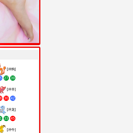
[冲狗]
5
27
39
[冲羊]
8
30
42
[冲龙]
1
33
45
[冲牛]