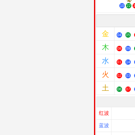
10
22
金
04
05
木
08
09
水
01
14
火
02
03
土
06
07
红波
蓝波