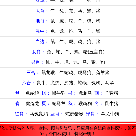
双笔：
牛、虎、兔、羊、猴、狗
天肖：
牛、兔、龙、马、猴、猪
地肖：
鼠、虎、蛇、羊、鸡、狗
黑中：
兔、龙、蛇、马、羊、猴
白边：
鼠、牛、虎、鸡、狗、猪
女肖：
兔、蛇、羊、鸡、猪(五宫肖)
男肖：
鼠、牛、虎、龙、马、猴、狗
三合：
鼠龙猴、牛蛇鸡、虎马狗、兔羊猪
六合：
鼠牛、龙鸡、虎猪、蛇猴、兔狗、马羊
琴：
兔蛇鸡
棋：
鼠牛狗
书：
虎龙马
画：
羊猴猪
春：
虎兔龙
夏：
蛇马羊
秋：
猴鸡狗
冬：
鼠牛猪
红肖：
马兔鼠鸡
蓝肖：
蛇虎猪猴
绿肖：
羊龙牛狗
论坛所提供的内容、资料、图片和资讯，只应用在合法的资料探讨，暂不
它，外围和使用。特此声明！