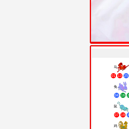
马
01
13
25
兔
04
16
鼠
07
19
鸡