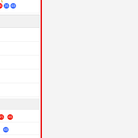
4
36
48
45
46
48